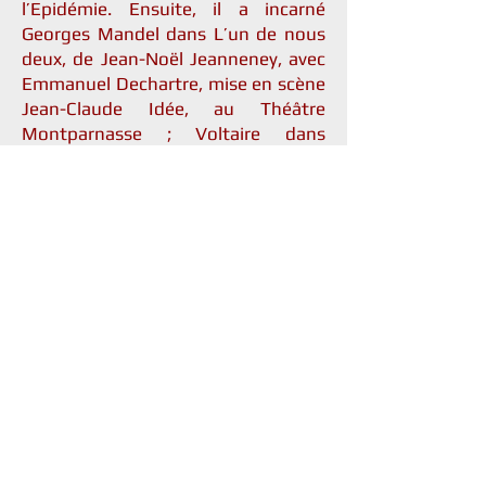
l’Epidémie. Ensuite, il a incarné
Georges Mandel dans L’un de nous
deux, de Jean-Noël Jeanneney, avec
Emmanuel Dechartre, mise en scène
Jean-Claude Idée, au Théâtre
Montparnasse ; Voltaire dans
Questions sur l’Encyclopédie, mise
en scène Jean-Claude Idée, en
tournée ; Javert dans Les Misérables,
d’après Victor Hugo, en tournée ;
François Mitterrand dans Elysée, de
Hervé Bentégeat, mise en scène
Jean-Claude Idée, au Théâtre
Montparnasse ; Paul Morand dans
Mademoiselle Chanel en hiver, de
Thierry Lassalle, mise en scène Anne
Bourgeois, au Théâtre de Passy.
contact@compagniechristophebarbier.fr