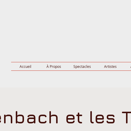
Accueil
À Propos
Spectacles
Artistes
enbach et les T