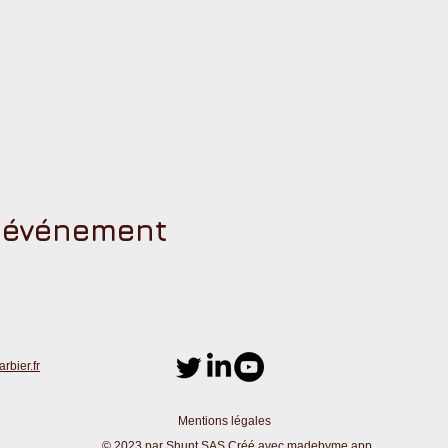
t événement
bier.fr
Mentions légales
© 2023 par Shunt SAS Créé avec
madebyme.app