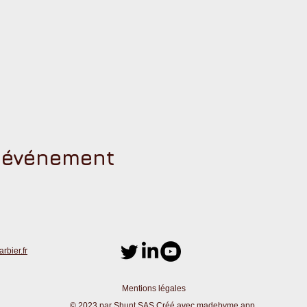
t événement
bier.fr
Mentions légales
© 2023 par Shunt SAS Créé avec
madebyme.app