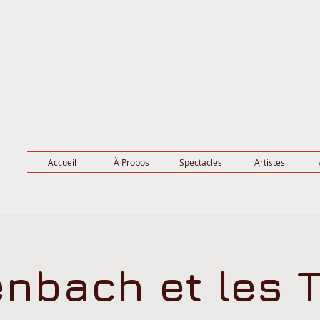
Accueil
À Propos
Spectacles
Artistes
enbach et les T