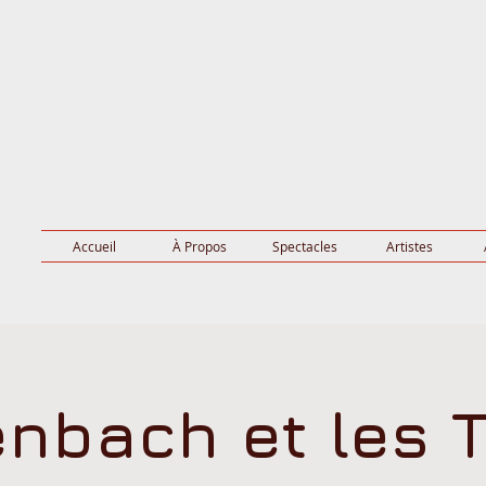
Accueil
À Propos
Spectacles
Artistes
enbach et les T