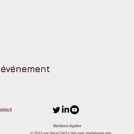
t événement
bier.fr
Mentions légales
© 2023 par Shunt SAS Créé avec
madebyme.app