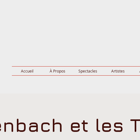
Accueil
À Propos
Spectacles
Artistes
enbach et les T